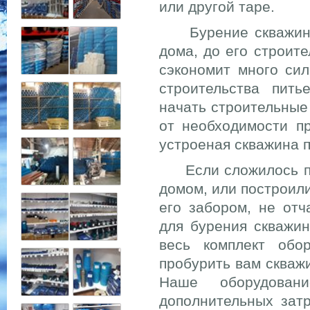
или другой таре.
Бурение скважин лу
дома, до его строит
сэкономит много сил
строительства пить
начать строительные
от необходимости п
устроеная скважина п
Если сложилось по 
домом, или построил
его забором, не отч
для бурения скважи
весь комплект обо
пробурить вам скваж
Наше оборудован
дополнительных зат