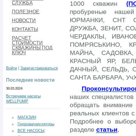
1000 скважин
(П
СЛУЖБА
пробуреные нашей
ПОЛЕЗНОЕ
ЮРМАНКИ, СНТ С
НОВОСТИ
ДРУЖБА, ЗЕНИТ, С
КОНТАКТЫ
ЧЕРДАКЛЫ, ИВАНО
РАСЧЕТ
СТОИМОСТИ
ПОМРЯСЬКИНО, К
СКВАЖИНЫ ПОД
МАЙНА, САДОВКА,
КЛЮЧ
КРАСНЫЙ ЯР, БЕЛ
ДАЧНЫЙ, СЕЛЬДЬ, 
Войти
|
Зарегистрироваться
САНТА БАРБАРА, УчХо
Последние новости
Проконсультиро
30.03.2024
наших специалистов 
Встречаем насосы
WELLPUMP
обращать внимание 
реальных клиентов с
МАГАЗИН
Подробнее о выборе
Гидроаккумуляторы
разделе
статьи
.
ВСЕ НАСОСЫ