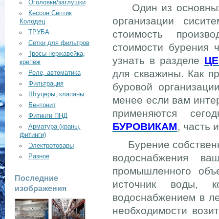
Оголовки/заглушки
Один из основных в
Кессон Септик
организации сисит
Колодец
стоимость произв
ТРУБА
Сетки для фильтров
стоимости бурения 
Тросы нержавейка,
узнать в разделе
Ц
крепеж
для скважины. Как п
Реле, автоматика
Фильтрация
буровой организаци
Штуцеры, клапаны
менее если вам инте
Бентонит
применяются сего
Фитинги ПНД
БУРОВИКАМ
, часть
Арматура (краны,
фитинги)
Бурение собственно
Электротовары
водоснабжения ва
Разное
промышленного объе
Последние
источник воды, 
изображения
водоснабжением в ле
необходимости возит