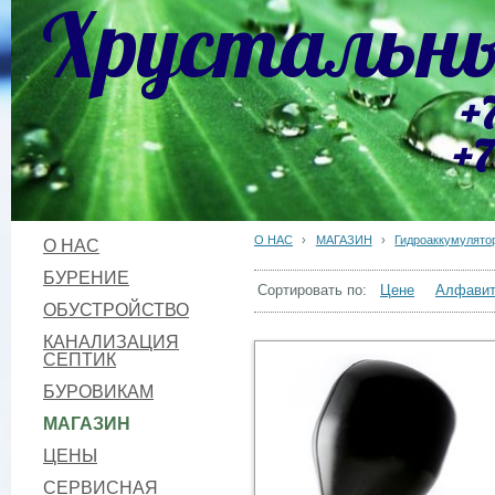
Хрустальны
+
+7
О НАС
›
МАГАЗИН
›
Гидроаккумулято
О НАС
БУРЕНИЕ
Сортировать по:
Цене
Алфави
ОБУСТРОЙСТВО
КАНАЛИЗАЦИЯ
СЕПТИК
БУРОВИКАМ
МАГАЗИН
ЦЕНЫ
СЕРВИСНАЯ