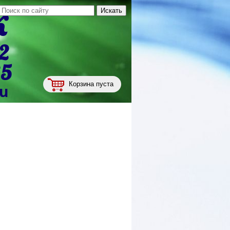
к
2
35
Корзина пуста
ru