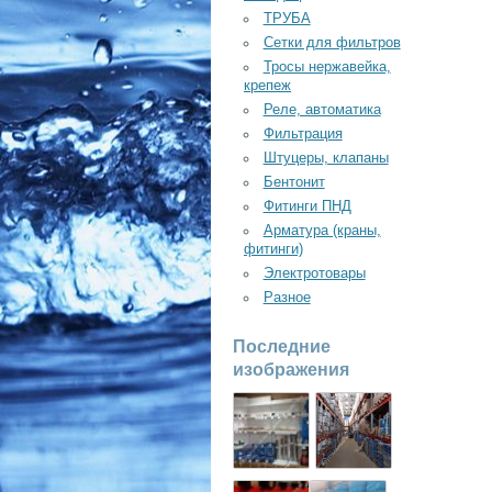
ТРУБА
Сетки для фильтров
Тросы нержавейка,
крепеж
Реле, автоматика
Фильтрация
Штуцеры, клапаны
Бентонит
Фитинги ПНД
Арматура (краны,
фитинги)
Электротовары
Разное
Последние
изображения