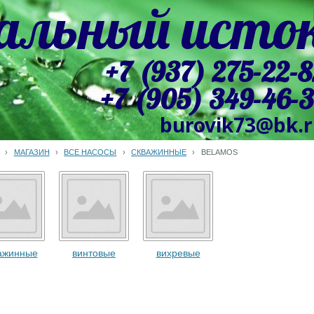
альный исто
+7 (937) 275-22-8
+7 (905) 349-46-
burovik73@bk.
›
МАГАЗИН
›
ВСЕ НАСОСЫ
›
СКВАЖИННЫЕ
›
BELAMOS
ажинные
винтовые
вихревые