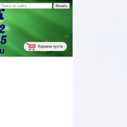
к
2
35
Корзина пуста
ru