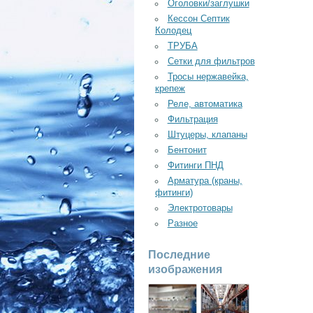
Оголовки/заглушки
Кессон Септик
Колодец
ТРУБА
Сетки для фильтров
Тросы нержавейка,
крепеж
Реле, автоматика
Фильтрация
Штуцеры, клапаны
Бентонит
Фитинги ПНД
Арматура (краны,
фитинги)
Электротовары
Разное
Последние
изображения