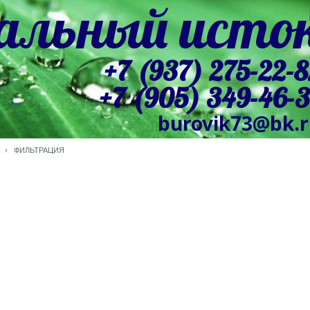
альный исто
+7 (937) 275-22-8
+7 (905) 349-46-
burovik73@bk.
›
ФИЛЬТРАЦИЯ