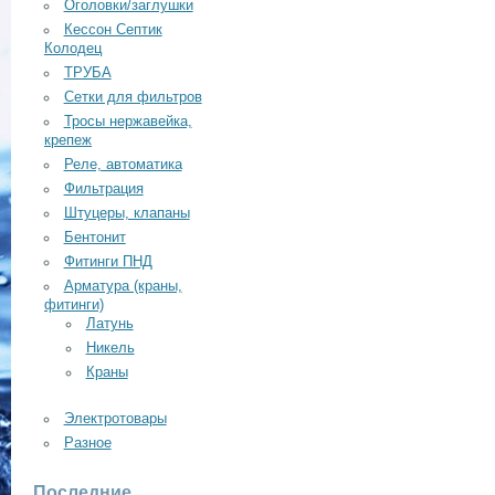
Оголовки/заглушки
Кессон Септик
Колодец
ТРУБА
Сетки для фильтров
Тросы нержавейка,
крепеж
Реле, автоматика
Фильтрация
Штуцеры, клапаны
Бентонит
Фитинги ПНД
Арматура (краны,
фитинги)
Латунь
Никель
Краны
Электротовары
Разное
Последние