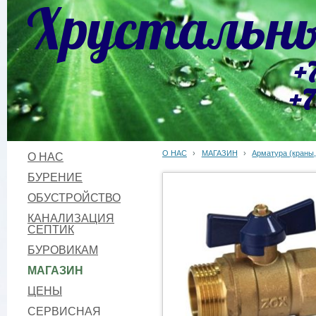
Хрустальны
+
+7
О НАС
›
МАГАЗИН
›
Арматура (краны,
О НАС
БУРЕНИЕ
ОБУСТРОЙСТВО
КАНАЛИЗАЦИЯ
СЕПТИК
БУРОВИКАМ
МАГАЗИН
ЦЕНЫ
СЕРВИСНАЯ