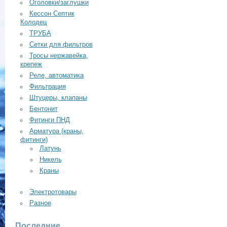
Оголовки/заглушки
Кессон Септик
Колодец
ТРУБА
Сетки для фильтров
Тросы нержавейка,
крепеж
Реле, автоматика
Фильтрация
Штуцеры, клапаны
Бентонит
Фитинги ПНД
Арматура (краны,
фитинги)
Латунь
Никель
Краны
Электротовары
Разное
Последние