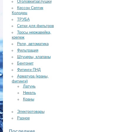
Оголовки/заглушки
Кессон Септик
Колодец
ТРУБА
Сетки для фильтров
Тросы нержавейка,
крепеж
Реле, автоматика
Фильтрация
Штуцеры, клапаны
Бентонит
Фитинги ПНД
Арматура (краны,
фитинги)
Латунь
Никель
Краны
Электротовары
Разное
Последние