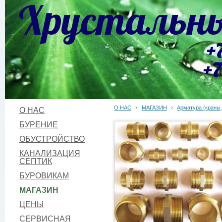
Хрустальны
+
+7
О НАС
›
МАГАЗИН
›
Арматура (краны,
О НАС
БУРЕНИЕ
ОБУСТРОЙСТВО
КАНАЛИЗАЦИЯ
СЕПТИК
БУРОВИКАМ
МАГАЗИН
ЦЕНЫ
СЕРВИСНАЯ