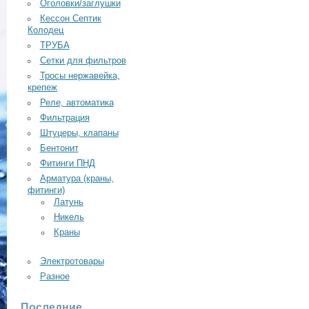
Оголовки/заглушки
Кессон Септик
Колодец
ТРУБА
Сетки для фильтров
Тросы нержавейка,
крепеж
Реле, автоматика
Фильтрация
Штуцеры, клапаны
Бентонит
Фитинги ПНД
Арматура (краны,
фитинги)
Латунь
Никель
Краны
Электротовары
Разное
Последние