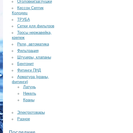
Оголовки/заглушки
Кессон Септик
Колодец
ТРУБА
Сетки для фильтров
Тросы нержавейка,
крепеж
Реле, автоматика
Фильтрация
Штуцеры, клапаны
Бентонит
Фитинги ПНД
Арматура (краны,
фитинги)
Латунь
Никель
Краны
Электротовары
Разное
Последние