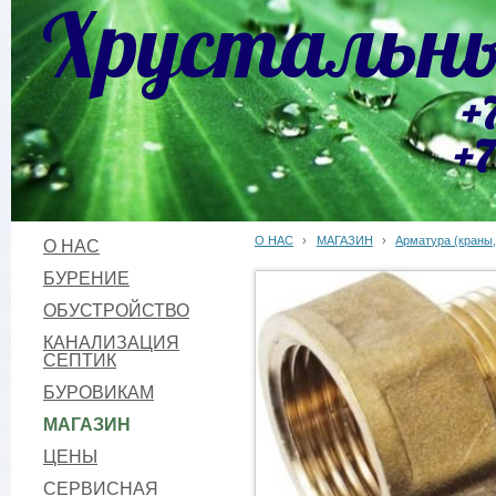
Хрустальны
+
+7
О НАС
›
МАГАЗИН
›
Арматура (краны,
О НАС
БУРЕНИЕ
ОБУСТРОЙСТВО
КАНАЛИЗАЦИЯ
СЕПТИК
БУРОВИКАМ
МАГАЗИН
ЦЕНЫ
СЕРВИСНАЯ