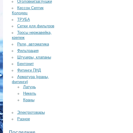
Оголовки/заглушки
Кессон Септик
Колодец
ТРУБА
Сетки для фильтров
Тросы нержавейка,
крепеж
Реле, автоматика
Фильтрация
Штуцеры, клапаны
Бентонит
Фитинги ПНД
Арматура (краны,
фитинги)
Латунь
Никель
Краны
Электротовары
Разное
Последние