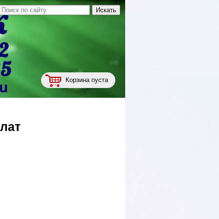
к
2
35
Корзина пуста
ru
 лат