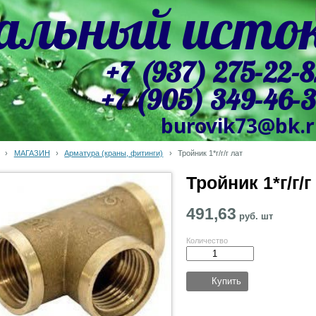
альный исто
+7 (937) 275-22-8
+7 (905) 349-46-
burovik73@bk.
›
МАГАЗИН
›
Арматура (краны, фитинги)
›
Тройник 1*г/г/г лат
Тройник 1*г/г/г
491,63
руб.
шт
Количество
Купить