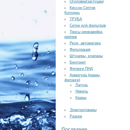
Оголовки/заглушки
Кессон Септик
Колодец
ТРУБА
Сетки для фильтров
Тросы нержавейка,
крепеж
Реле, автоматика
Фильтрация
Штуцеры, клапаны
Бентонит
Фитинги ПНД
Арматура (краны,
фитинги)
Латунь
Никель
Краны
Электротовары
Разное
Последние