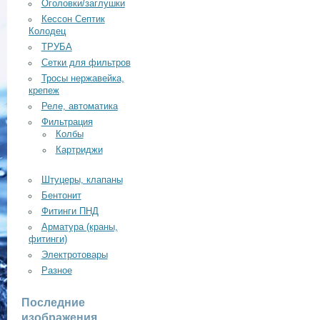
Оголовки/заглушки
Кессон Септик
Колодец
ТРУБА
Сетки для фильтров
Тросы нержавейка,
крепеж
Реле, автоматика
Фильтрация
Колбы
Картриджи
Штуцеры, клапаны
Бентонит
Фитинги ПНД
Арматура (краны,
фитинги)
Электротовары
Разное
Последние
изображения