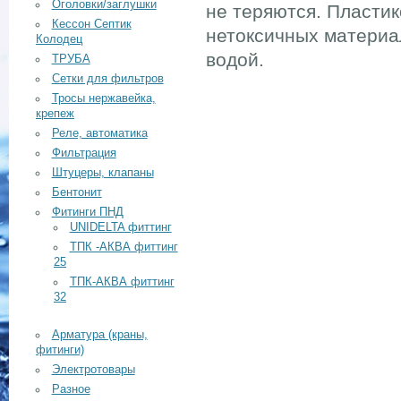
Оголовки/заглушки
не теряются. Пластик
Кессон Септик
нетоксичных материал
Колодец
водой.
ТРУБА
Сетки для фильтров
Тросы нержавейка,
крепеж
Реле, автоматика
Фильтрация
Штуцеры, клапаны
Бентонит
Фитинги ПНД
UNIDELTA фиттинг
ТПК -АКВА фиттинг
25
ТПК-АКВА фиттинг
32
Арматура (краны,
фитинги)
Электротовары
Разное