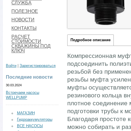
СЛУЖБА
ПОЛЕЗНОЕ
НОВОСТИ
КОНТАКТЫ
РАСЧЕТ
Подробное описание
СТОИМОСТИ
СКВАЖИНЫ ПОД
КЛЮЧ
Компрессионная муфта
подсоединить полиэт
Войти
|
Зарегистрироваться
резьбой без примене
Последние новости
резьбы муфта усилен
30.03.2024
муфты осуществляетс
Встречаем насосы
резинового кольца в
WELLPUMP
плотное соединение м
подготовки трубы к м
МАГАЗИН
Благодаря простоте к
Гидроаккумуляторы
можно собирать и раз
ВСЕ НАСОСЫ