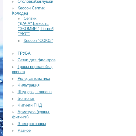
Оголовки/заглушки
Кессон Септик
Колодец
Септик
"ДАЧА",Емкость
"ЭКОМИР ",Погреб
"УЮТ"
Кессон "СОЮЗ"
ТРУБА
Сетки для фильтров
Тросы нержавейка,
крепеж
Реле, автоматика
Фильтрация
Штуцеры, клапаны
Бентонит
Фитинги ПНД
Арматура (краны,
фитинги)
Электротовары
Разное