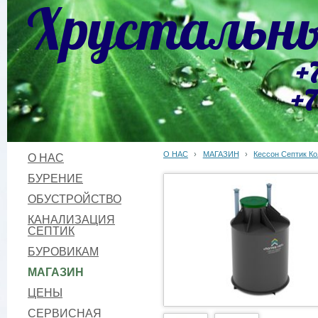
Хрустальны
+
+7
О НАС
›
МАГАЗИН
›
Кессон Септик К
О НАС
БУРЕНИЕ
ОБУСТРОЙСТВО
КАНАЛИЗАЦИЯ
СЕПТИК
БУРОВИКАМ
МАГАЗИН
ЦЕНЫ
СЕРВИСНАЯ