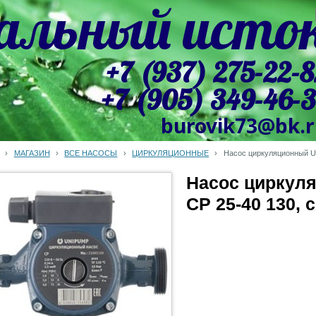
альный исто
+7 (937) 275-22-8
+7 (905) 349-46-
burovik73@bk.
›
МАГАЗИН
›
ВСЕ НАСОСЫ
›
ЦИРКУЛЯЦИОННЫЕ
›
Насос циркуляционный U
Насос циркул
CP 25-40 130, 