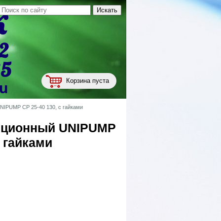
к
2
35
Корзина пуста
ru
NIPUMP CP 25-40 130, с гайками
яционный UNIPUMP
с гайками