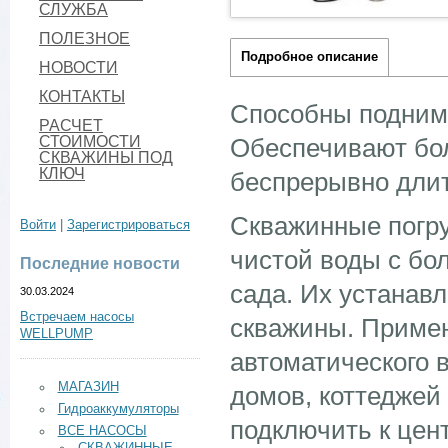
СЛУЖБА
ПОЛЕЗНОЕ
Подробное описание
НОВОСТИ
КОНТАКТЫ
Способны поднима
РАСЧЕТ
Обеспечивают бо
СТОИМОСТИ
СКВАЖИНЫ ПОД
КЛЮЧ
беспрерывно длит
Cкважинные погр
Войти
|
Зарегистрироваться
чистой воды с бо
Последние новости
сада. Их устанав
30.03.2024
Встречаем насосы
скважины. Примен
WELLPUMP
автоматического 
МАГАЗИН
домов, коттеджей
Гидроаккумуляторы
подключить к цен
ВСЕ НАСОСЫ