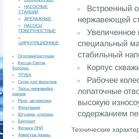
СКВАЖИННЫЕ
Встроенный о
НАСОСНЫЕ
СТАНЦИИ
нержавеющей ст
ДРЕНАЖНЫЕ
НАСОСЫ
Увеличенное 
ПОВЕРХНОСТНЫЕ
специальный ма
ЦИРКУЛЯЦИОННЫЕ
стабильный нап
Оголовки/заглушки
Кессон Септик
Корпус скваж
Колодец
ТРУБА
Рабочее колес
Сетки для фильтров
лопаточные отв
Тросы нержавейка,
крепеж
высокую износо
Реле, автоматика
Фильтрация
содержанием пе
Штуцеры, клапаны
Бентонит
Технические характе
Фитинги ПНД
Арматура (краны,