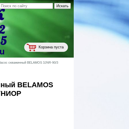
к
2
35
Корзина пуста
ru
Насос скважинный BELAMOS 3JNR-90/3
инный BELAMOS
УНИОР