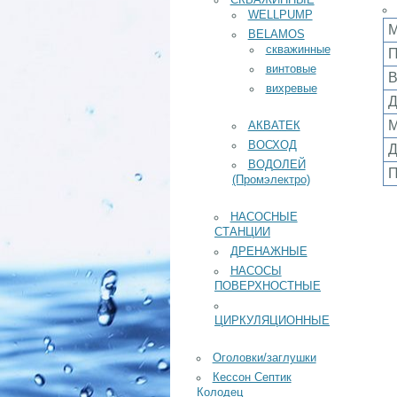
СКВАЖИННЫЕ
WELLPUMP
М
BELAMOS
скважинные
П
винтовые
В
вихревые
Д
М
АКВАТЕК
ВОСХОД
Д
ВОДОЛЕЙ
П
(Промэлектро)
НАСОСНЫЕ
СТАНЦИИ
ДРЕНАЖНЫЕ
НАСОСЫ
ПОВЕРХНОСТНЫЕ
ЦИРКУЛЯЦИОННЫЕ
Оголовки/заглушки
Кессон Септик
Колодец