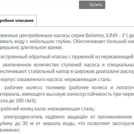
Купить
робное описание
жинные центробежные насосы серии Belamos 3JNR - 3"( д
имать воду с небольших глубин. Обеспечивают большой на
рерывно длительное время.
встроенный обратный клапан с пружиной из нержавеющей 
увеличенное количество ступеней насоса и специальн
беспечивают стабильный напор в широком диапазоне расхо
корпус скважинного насоса: нержавеющая сталь;
рабочее колесо: полимер (рабочие колеса и лопато
атериала, имеющего высокую износоустойчивость при пере
еска
до 180 г/м3);
рабочий конец вала: нержавеющая сталь;
электродвигатель надёжно защищён от проникновения
лубину до 30 м от зеркала воды, что позволяет эксплуат
кважинах;