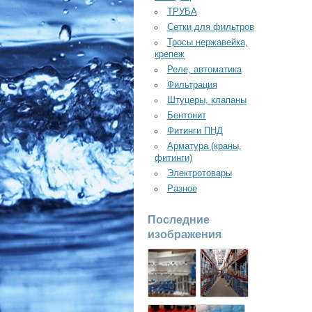
ТРУБА
Сетки для фильтров
Тросы нержавейка,
крепеж
Реле, автоматика
Фильтрация
Штуцеры, клапаны
Бентонит
Фитинги ПНД
Арматура (краны,
фитинги)
Электротовары
Разное
Последние
изображения