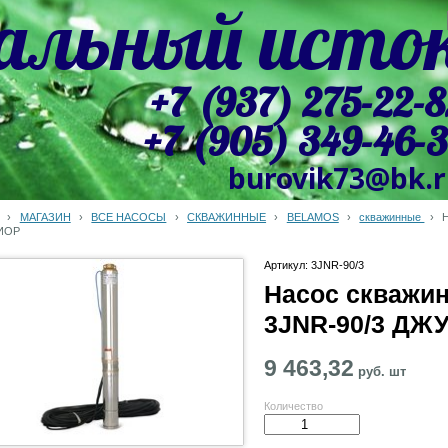
альный исто
+7 (937) 275-22-8
+7 (905) 349-46-
burovik73@bk.
›
МАГАЗИН
›
ВСЕ НАСОСЫ
›
СКВАЖИННЫЕ
›
BELAMOS
›
скважинные
›
ИОР
Артикул: 3JNR-90/3
Насос скваж
3JNR-90/3 ДЖ
9 463,32
руб.
шт
Количество