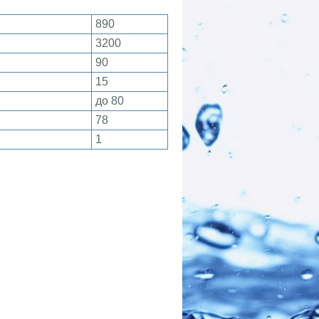
890
3200
90
15
до 80
78
1