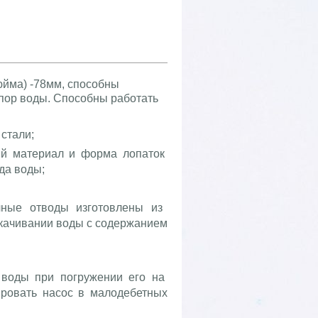
юйма) -78мм, способны
пор воды. Способны работать
стали;
ый материал и форма лопаток
да воды;
чные отводы изготовлены из
качивании воды с содержанием
 воды при погружении его на
ировать насос в малодебетных