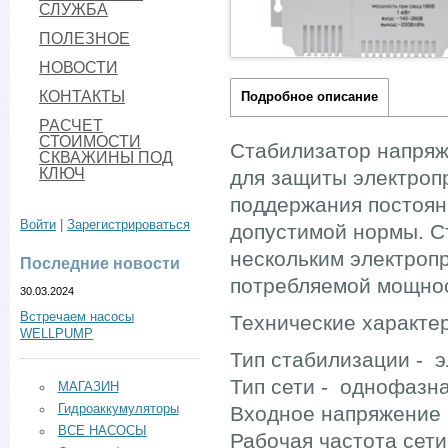
СЛУЖБА
ПОЛЕЗНОЕ
НОВОСТИ
КОНТАКТЫ
Подробное описание
РАСЧЕТ
СТОИМОСТИ
Стабилизатор напряж
СКВАЖИНЫ ПОД
КЛЮЧ
для защиты электропр
поддержания постоян
Войти
|
Зарегистрироваться
допустимой нормы. С
нескольким электроп
Последние новости
потребляемой мощно
30.03.2024
Встречаем насосы
Технические характе
WELLPUMP
Тип стабилизации - 
Тип сети - однофазн
МАГАЗИН
Гидроаккумуляторы
Входное напряжение -
ВСЕ НАСОСЫ
Рабочая частота сети