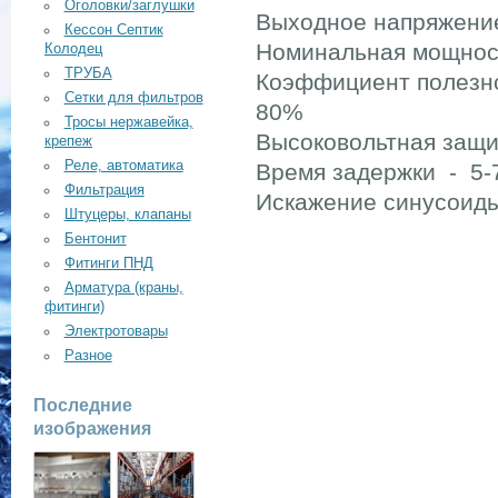
Оголовки/заглушки
Выходное напряжение
Кессон Септик
Номинальная мощност
Колодец
ТРУБА
Коэффициент полезног
Сетки для фильтров
80%
Тросы нержавейка,
Высоковольтная защи
крепеж
Реле, автоматика
Время задержки - 5-
Фильтрация
Искажение синусоиды
Штуцеры, клапаны
Бентонит
Фитинги ПНД
Арматура (краны,
фитинги)
Электротовары
Разное
Последние
изображения