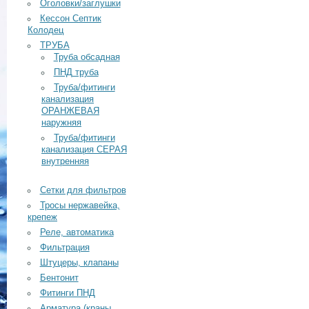
Оголовки/заглушки
Кессон Септик
Колодец
ТРУБА
Труба обсадная
ПНД труба
Труба/фитинги
канализация
ОРАНЖЕВАЯ
наружняя
Труба/фитинги
канализация СЕРАЯ
внутренняя
Сетки для фильтров
Тросы нержавейка,
крепеж
Реле, автоматика
Фильтрация
Штуцеры, клапаны
Бентонит
Фитинги ПНД
Арматура (краны,