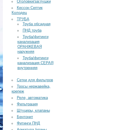
Оголовки/заглушки
Кессон Септик
Колодец
ТРУБА
Труба обсадная
ПНД труба
Труба/фитинги
канализация
ОРАНЖЕВАЯ
наружняя
Труба/фитинги
канализация СЕРАЯ
внутренняя
Сетки для фильтров
Тросы нержавейка,
крепеж
Реле, автоматика
Фильтрация
Штуцеры, клапаны
Бентонит
Фитинги ПНД
Арматура (краны,