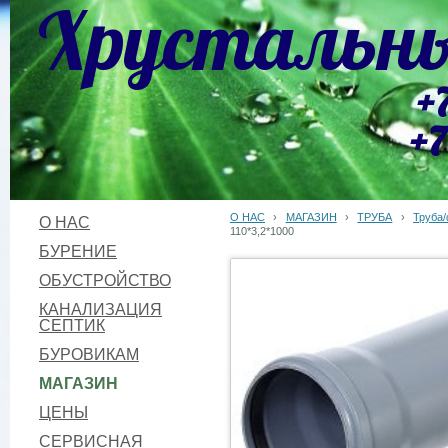
Хрустальны
+
+7
О НАС
›
МАГАЗИН
›
ТРУБА
›
Труба/
О НАС
110*3,2*1000
БУРЕНИЕ
ОБУСТРОЙСТВО
КАНАЛИЗАЦИЯ
СЕПТИК
БУРОВИКАМ
МАГАЗИН
ЦЕНЫ
СЕРВИСНАЯ