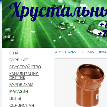
Хрустальны
+
+7
О НАС
›
МАГАЗИН
›
ТРУБА
›
Труба
О НАС
БУРЕНИЕ
ОБУСТРОЙСТВО
КАНАЛИЗАЦИЯ
СЕПТИК
БУРОВИКАМ
МАГАЗИН
ЦЕНЫ
СЕРВИСНАЯ