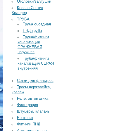
Оголовки/заглушки
Кессон Септик
Колодец
ТРУБА
Труба обсадная
ПНД труба
Труба/фитинги
канализация
ОРАНЖЕВАЯ
наружняя
Труба/фитинги
канализация СЕРАЯ
внутренняя
Сетки для фильтров
Тросы нержавейка,
крепеж
Реле, автоматика
Фильтрация
Штуцеры, клапаны
Бентонит
Фитинги ПНД
Арматура (краны,