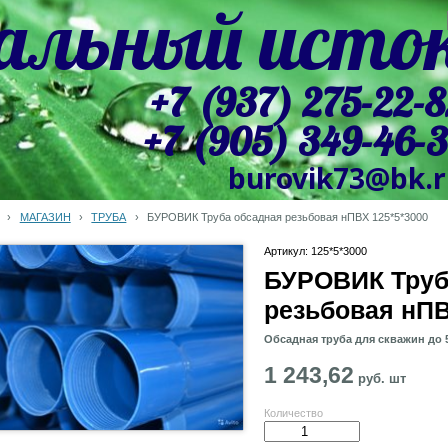
альный исто
+7 (937) 275-22-8
+7 (905) 349-46-
burovik73@bk.
›
МАГАЗИН
›
ТРУБА
›
БУРОВИК Труба обсадная резьбовая нПВХ 125*5*3000
Артикул: 125*5*3000
БУРОВИК Труб
резьбовая нПВ
Обсадная труба для скважин до 
1 243,62
руб.
шт
Количество