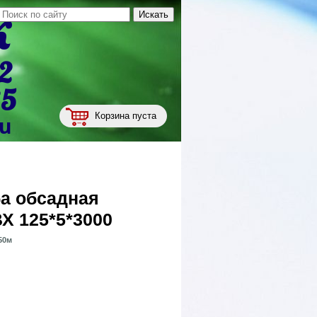
к
2
35
Корзина пуста
ru
а обсадная
Х 125*5*3000
50м