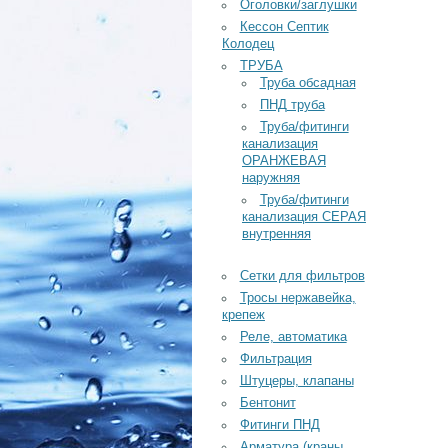
Оголовки/заглушки
Кессон Септик
Колодец
ТРУБА
Труба обсадная
ПНД труба
Труба/фитинги
канализация
ОРАНЖЕВАЯ
наружняя
Труба/фитинги
канализация СЕРАЯ
внутренняя
Сетки для фильтров
Тросы нержавейка,
крепеж
Реле, автоматика
Фильтрация
Штуцеры, клапаны
Бентонит
Фитинги ПНД
Арматура (краны,