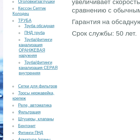
увеличивает скорост
Оголовки/заглушки
Кессон Септик
сравнению с обычным
Колодец
Гарантия на обсадную
ТРУБА
Труба обсадная
Срок службы: 50 лет.
ПНД труба
Труба/фитинги
канализация
ОРАНЖЕВАЯ
наружняя
Труба/фитинги
канализация СЕРАЯ
внутренняя
Сетки для фильтров
Тросы нержавейка,
крепеж
Реле, автоматика
Фильтрация
Штуцеры, клапаны
Бентонит
Фитинги ПНД
Арматура (краны,