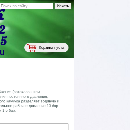
к
2
35
Корзина пуста
ru
бжения (автоклавы или
ния постоянного давления,
го каучука разделяет водяную и
альное рабочее давление 10 бар.
 1,5 бар.