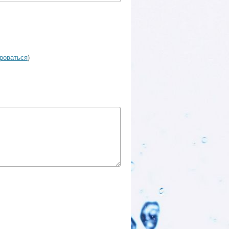
ироваться
)