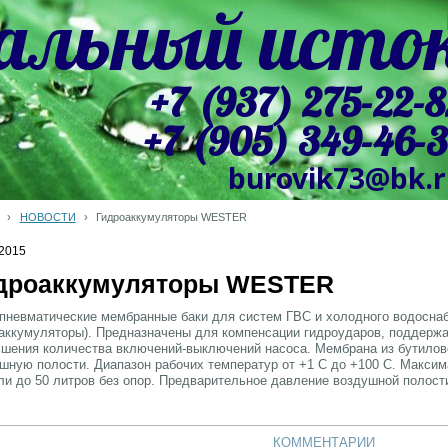
альный исто
+7 (937) 275-22-8
+7 (905) 349-46-
burovik73@bk.
›
НОВОСТИ
›
Гидроаккумуляторы WESTER
.2015
дроаккумуляторы WESTER
пневматические мембранные баки для систем ГВС и холодного водосна
аккумуляторы). Предназначены для компенсации гидроударов, поддержа
шения количества включений-выключений насоса. Мембрана из бутилово
шную полости. Диапазон рабочих температур от +1 С до +100 С. Максим
и до 50 литров без опор. Предварительное давление воздушной полости
КОММЕНТАРИИ