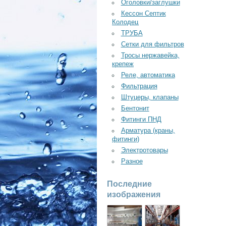
Оголовки/заглушки
Кессон Септик
Колодец
ТРУБА
Сетки для фильтров
Тросы нержавейка,
крепеж
Реле, автоматика
Фильтрация
Штуцеры, клапаны
Бентонит
Фитинги ПНД
Арматура (краны,
фитинги)
Электротовары
Разное
Последние
изображения