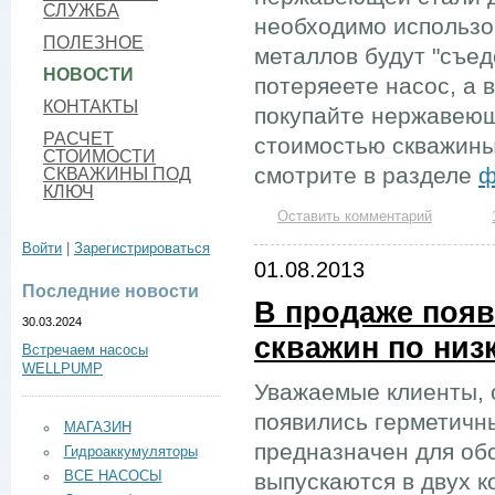
СЛУЖБА
необходимо использо
ПОЛЕЗНОЕ
металлов будут "съед
НОВОСТИ
потеряеете насос, а 
КОНТАКТЫ
покупайте нержавеющ
РАСЧЕТ
стоимостью скважины
СТОИМОСТИ
смотрите в разделе
ф
СКВАЖИНЫ ПОД
КЛЮЧ
Оставить комментарий
Войти
|
Зарегистрироваться
01.08.2013
Последние новости
В продаже появ
30.03.2024
скважин по низ
Встречаем насосы
WELLPUMP
Уважаемые клиенты, 
появились герметичн
МАГАЗИН
предназначен для об
Гидроаккумуляторы
ВСЕ НАСОСЫ
выпускаются в двух 