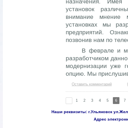
назначения. Имея 
установок различн
внимание мнение 
установках мы раз
предприятий. Озн
позвонив нам по теле
В феврале и марте
разработчиком данно
модернизации уже г
опцию. Мы прислушив
Оставить комментарий
1
2
3
4
5
6
7
Наши реквизиты: г.Ульяновск ул.Желе
Адрес электро