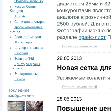
Оголовки/заглушки
диаметром 25мм и 3
Кессон Септик
конкурентами являет
Колодец
аналогов в розничной
ТРУБА
Сетки для фильтров
2500 рублей. Для опт
Тросы нержавейка,
Фотографии можно по
крепеж
разделе
прайс-лист
П
Реле, автоматика
Фильтрация
Оставить комментарий
Штуцеры, клапаны
Бентонит
28.05.2013
Фитинги ПНД
Арматура (краны,
Новая сетка дл
фитинги)
Электротовары
Уважаемые коллеги и 
Разное
Оставить комментарий
Последние
изображения
28.05.2013
Повышение цен