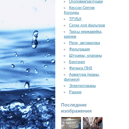
Оголовки/заглушки
Кессон Септик
Колодец
ТРУБА
Сетки для фильтров
Тросы нержавейка,
крепеж
Реле, автоматика
Фильтрация
Штуцеры, клапаны
Бентонит
Фитинги ПНД
Арматура (краны,
фитинги)
Электротовары
Разное
Последние
изображения