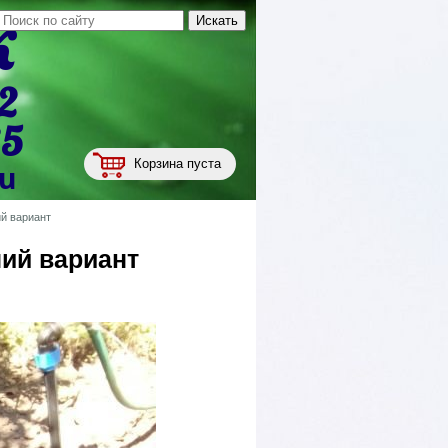
к
2
35
Корзина пуста
ru
ий вариант
ний вариант