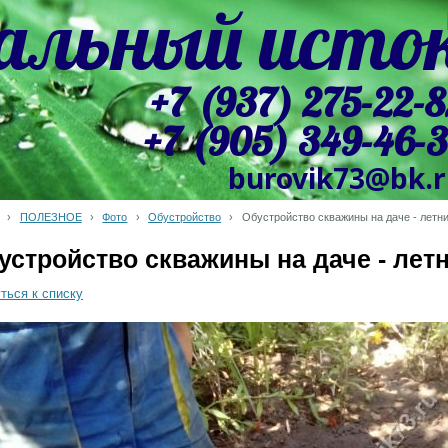
альный исто
+7 (937) 275-22-8
+7 (905) 349-46-
burovik73@bk.
›
ПОЛЕЗНОЕ
›
Фото
›
Обустройство
›
Обустройство скважины на даче - летн
устройство скважины на даче - лет
ться к списку