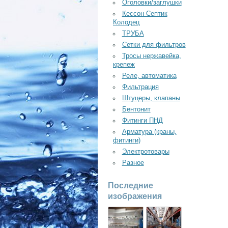
Оголовки/заглушки
Кессон Септик
Колодец
ТРУБА
Сетки для фильтров
Тросы нержавейка,
крепеж
Реле, автоматика
Фильтрация
Штуцеры, клапаны
Бентонит
Фитинги ПНД
Арматура (краны,
фитинги)
Электротовары
Разное
Последние
изображения