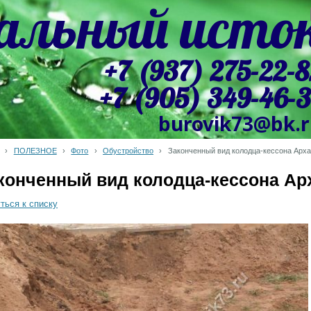
альный исто
+7 (937) 275-22-8
+7 (905) 349-46-
burovik73@bk.
›
ПОЛЕЗНОЕ
›
Фото
›
Обустройство
›
Законченный вид колодца-кессона Арха
конченный вид колодца-кессона Ар
ться к списку