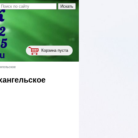
к
2
35
Корзина пуста
ru
нгельское
хангельское