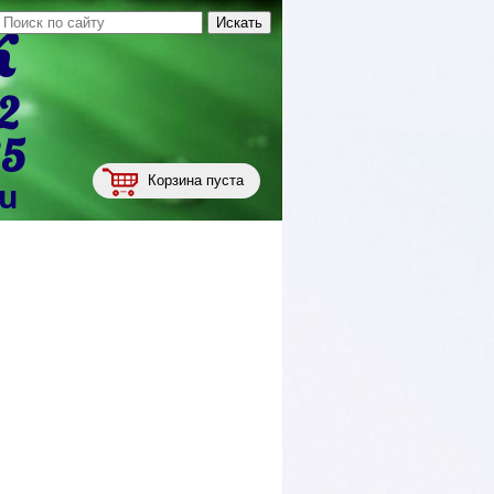
к
2
35
Корзина пуста
ru