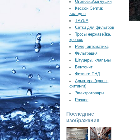
Оголовки/заглушки
Кессон Септик
Колодец
ТРУБА
Сетки для фильтров
Тросы нержавейка,
крепеж
Реле, автоматика
Фильтрация
Штуцеры, клапаны
Бентонит
Фитинги ПНД
Арматура (краны,
фитинги)
Электротовары
Разное
Последние
изображения