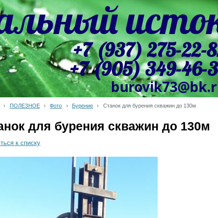
альный исто
+7 (937) 275-22-8
+7 (905) 349-46-
burovik73@bk.
›
ПОЛЕЗНОЕ
›
Фото
›
Бурение
›
Станок для бурения скважин до 130м
анок для бурения скважин до 130м
ться к списку